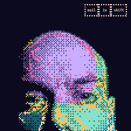
mail
in
shift